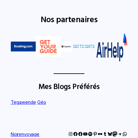
Nos partenaires
Mes Blogs Préférés
Tegawende
Géo
Instagram
Facebook
Facebook
YouTube
Spotify
Pinterest
Flickr
Tumblr
Bluesky
Mastodon
Telegram
Whats
Noirenvoyage