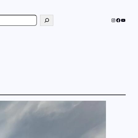
cher
Instagram
Faceboo
YouTub