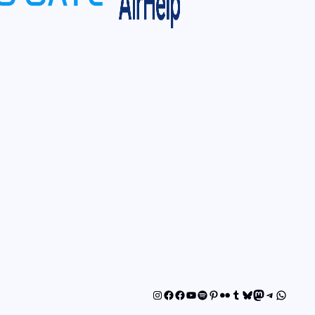
Instagram
Facebook
Facebook
YouTube
Spotify
Pinterest
Flickr
Tumblr
Bluesky
Mastodon
Telegram
WhatsA