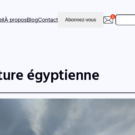
Recher
il
À propos
Blog
Contact
Abonnez-vous
ture égyptienne