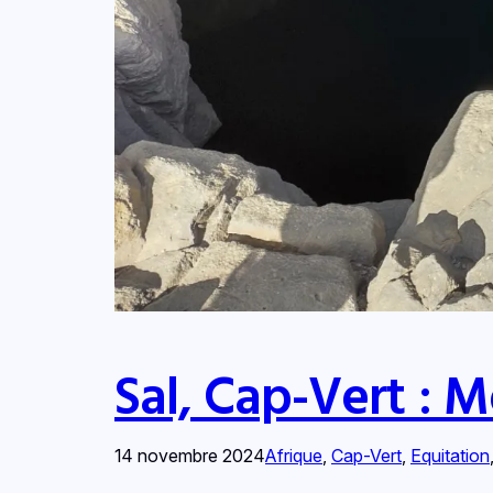
Sal, Cap-Vert : 
14 novembre 2024
Afrique
, 
Cap-Vert
, 
Equitation