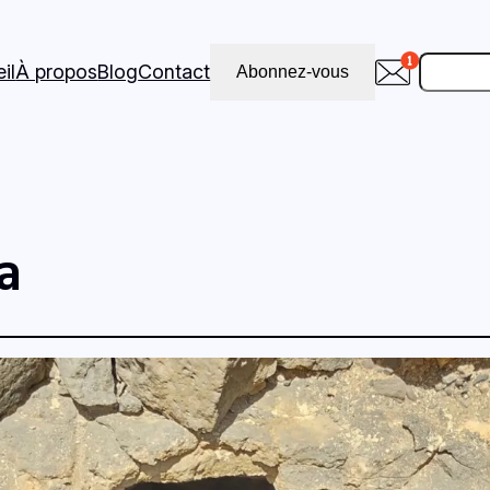
Recher
il
À propos
Blog
Contact
Abonnez-vous
a