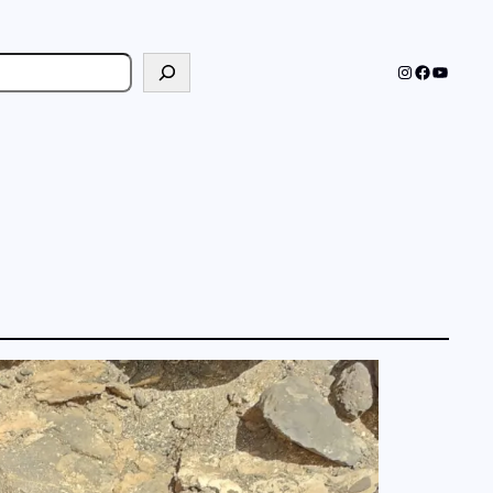
cher
Instagram
Faceboo
YouTub