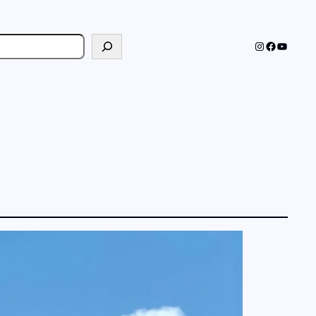
cher
Instagram
Faceboo
YouTub