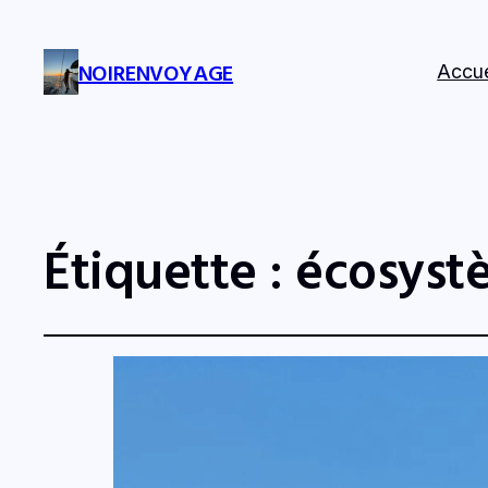
NOIRENVOYAGE
Accue
Étiquette :
écosyst