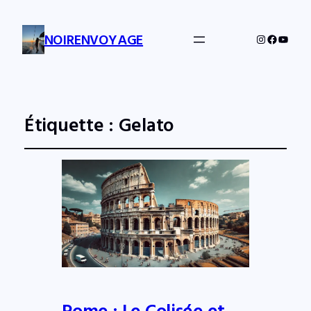
NOIRENVOYAGE
Instagram
Facebo
YouTu
Étiquette :
Gelato
Rome : Le Colisée et