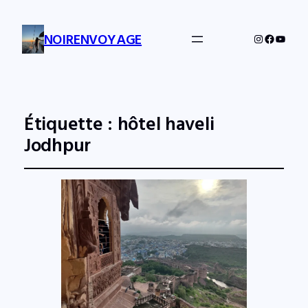
NOIRENVOYAGE
Instagram
Facebo
YouTu
Étiquette :
hôtel haveli
Jodhpur