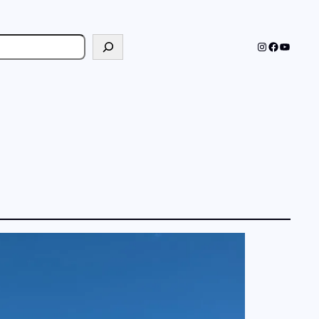
cher
Instagram
Faceboo
YouTub