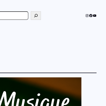
cher
Instagram
Faceboo
YouTub