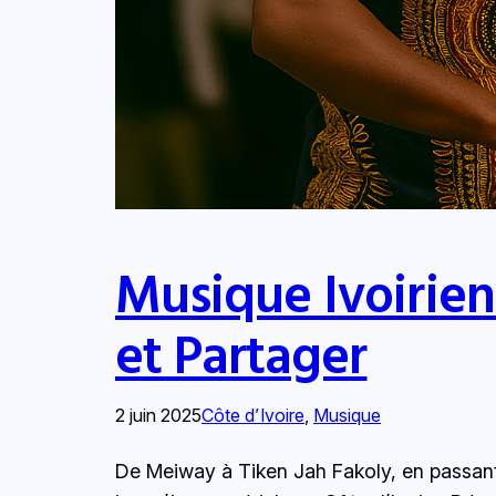
Musique Ivoirien
et Partager
2 juin 2025
Côte d’Ivoire
, 
Musique
De Meiway à Tiken Jah Fakoly, en passan