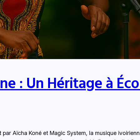
ne : Un Héritage à Éco
t par Aïcha Koné et Magic System, la musique ivoirie