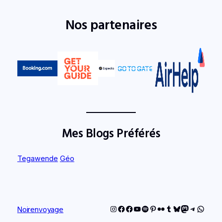
Nos partenaires
Mes Blogs Préférés
Tegawende
Géo
Instagram
Facebook
Facebook
YouTube
Spotify
Pinterest
Flickr
Tumblr
Bluesky
Mastodon
Telegram
Whats
Noirenvoyage