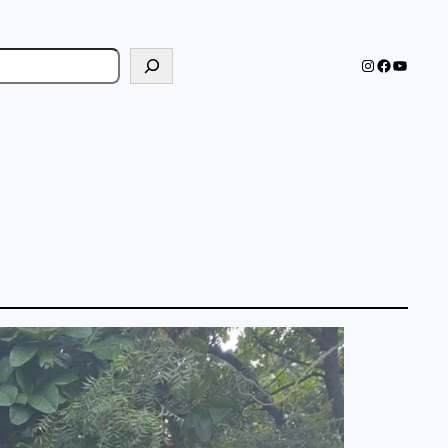
cher
Instagram
Faceboo
YouTub