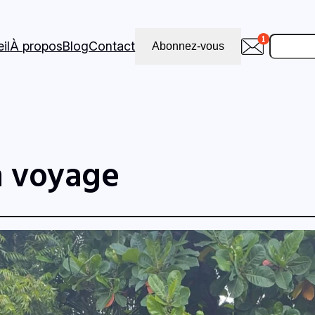
Recher
il
À propos
Blog
Contact
Abonnez-vous
 voyage