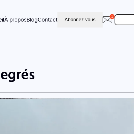
Recher
il
À propos
Blog
Contact
Abonnez-vous
degrés