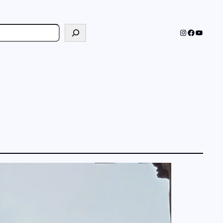
cher
Instagram
Faceboo
YouTub