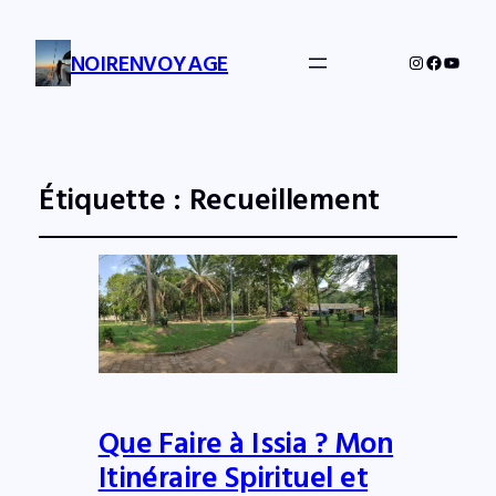
NOIRENVOYAGE
Instagram
Facebo
YouTu
Étiquette :
Recueillement
Que Faire à Issia ? Mon
Itinéraire Spirituel et