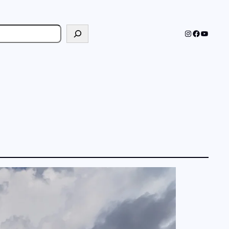
cher
Instagram
Faceboo
YouTub