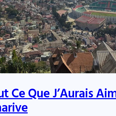
t Ce Que J’Aurais Ai
narive