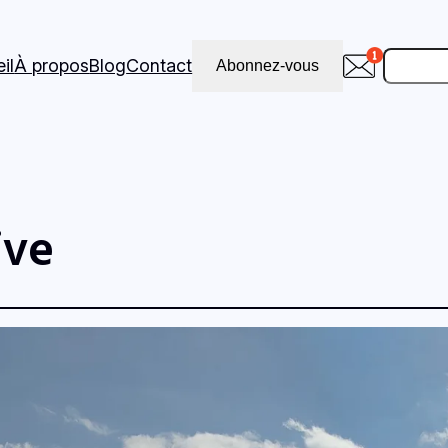
Recher
il
À propos
Blog
Contact
Abonnez-vous
ive