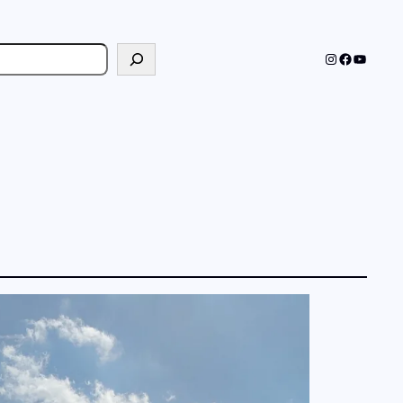
cher
Instagram
Faceboo
YouTub