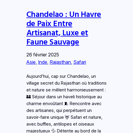
Chandelao : Un Havre
de Paix Entre
Artisanat, Luxe et
Faune Sauvage
26 février 2025
Asie
, 
Inde
, 
Rajasthan
, 
Safari
Aujourd’hui, cap sur Chandelao, un
village secret du Rajasthan où traditions
et nature se mêlent harmonieusement :
🏰 Séjour dans un haveli historique au
charme envoûtant 🧵 Rencontre avec
des artisanes, qui perpétuent un
savoir-faire unique 🦌 Safari et nature,
avec buffles, antilopes et oiseaux
majestueux 💦 Détente au bord de la