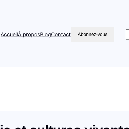
e rituel du voyageur zen
R
Accueil
À propos
Blog
Contact
Abonnez-vous