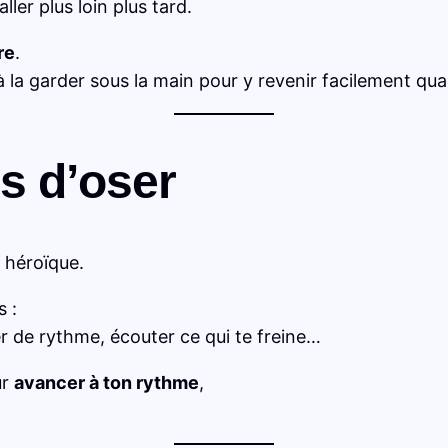
ller plus loin plus tard.
re
.
 la garder sous la main pour y revenir facilement qu
s d’oser
 héroïque.
 :
er de rythme, écouter ce qui te freine…
ur
avancer à ton rythme
,