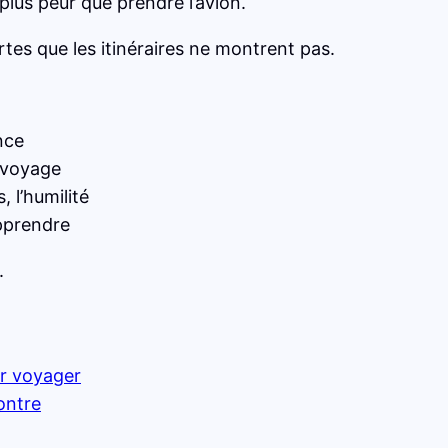
lus peur que prendre l’avion.
s que les itinéraires ne montrent pas.
nce
 voyage
, l’humilité
apprendre
.
ur voyager
ontre