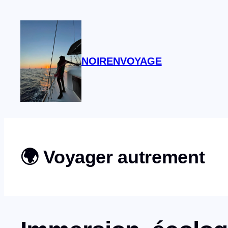
Aller
Recevez gratuitement l
au
contenu
NOIRENVOYAGE
🌍 Voyager autrement