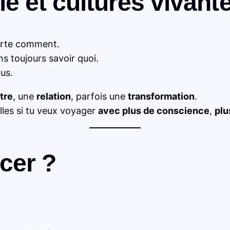
e et cultures vivant
orte comment.
s toujours savoir quoi.
lus.
tre
, une
relation
, parfois une
transformation
.
lles si tu veux voyager
avec plus de conscience
,
plu
cer ?