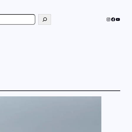
cher
Instagram
Faceboo
YouTub