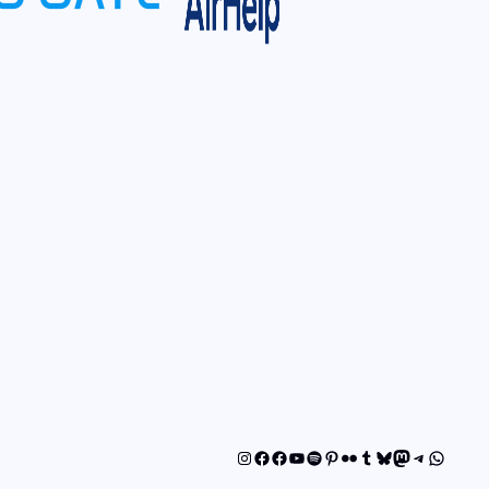
Instagram
Facebook
Facebook
YouTube
Spotify
Pinterest
Flickr
Tumblr
Bluesky
Mastodon
Telegram
WhatsA