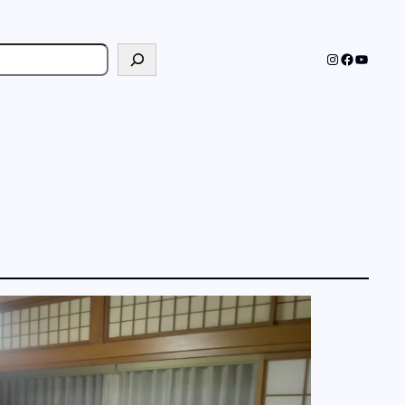
cher
Instagram
Faceboo
YouTub