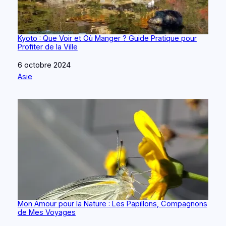
Kyoto : Que Voir et Où Manger ? Guide Pratique pour
Profiter de la Ville
Date
6 octobre 2024
Par rapport à
Asie
Mon Amour pour la Nature : Les Papillons, Compagnons
de Mes Voyages