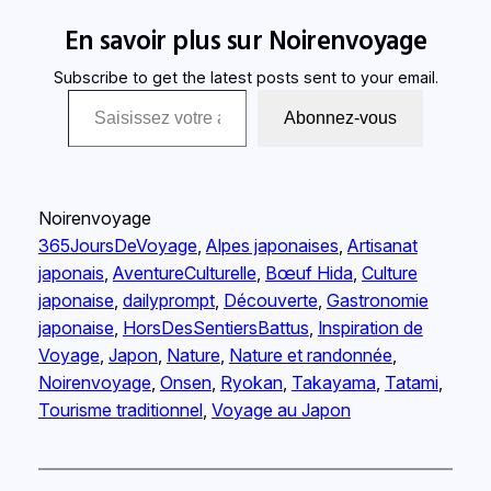
En savoir plus sur Noirenvoyage
Subscribe to get the latest posts sent to your email.
Saisissez votre adresse e-mail…
Abonnez-vous
Noirenvoyage
365JoursDeVoyage
, 
Alpes japonaises
, 
Artisanat
japonais
, 
AventureCulturelle
, 
Bœuf Hida
, 
Culture
japonaise
, 
dailyprompt
, 
Découverte
, 
Gastronomie
japonaise
, 
HorsDesSentiersBattus
, 
Inspiration de
Voyage
, 
Japon
, 
Nature
, 
Nature et randonnée
, 
Noirenvoyage
, 
Onsen
, 
Ryokan
, 
Takayama
, 
Tatami
, 
Tourisme traditionnel
, 
Voyage au Japon