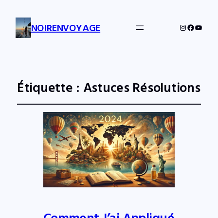
NOIRENVOYAGE
Instagram
Facebo
YouTu
Étiquette :
Astuces Résolutions
Comment J’ai Appliqué