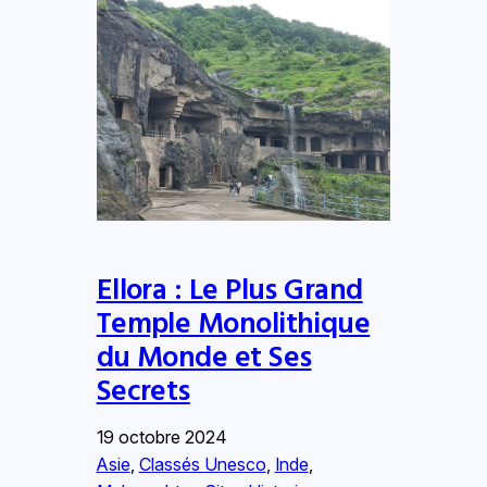
Ellora : Le Plus Grand
Temple Monolithique
du Monde et Ses
Secrets
19 octobre 2024
Asie
, 
Classés Unesco
, 
Inde
, 