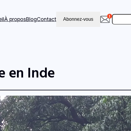
Recher
il
À propos
Blog
Contact
Abonnez-vous
e en Inde