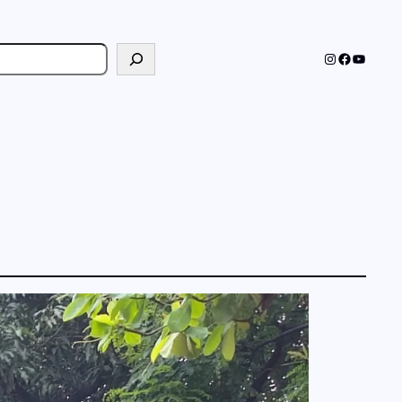
cher
Instagram
Faceboo
YouTub