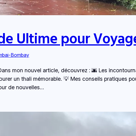
de Ultime pour Voyag
bai-Bombay
 ! Dans mon nouvel article, découvrez : 🌆 Les inconto
ourer un thali mémorable. 💡 Mes conseils pratiques po
 pour de nouvelles…