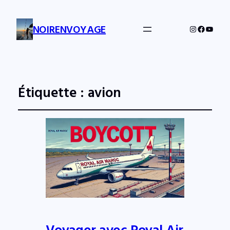
NOIRENVOYAGE
Instagram
Facebo
YouTu
Étiquette :
avion
Voyager avec Royal Air