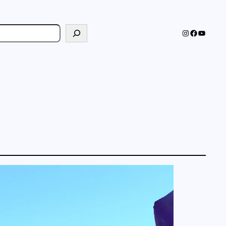
cher
Instagram
Faceboo
YouTub