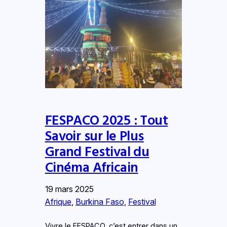
FESPACO 2025 : Tout
Savoir sur le Plus
Grand Festival du
Cinéma Africain
19 mars 2025
Afrique
, 
Burkina Faso
, 
Festival
Vivre le FESPACO, c’est entrer dans un