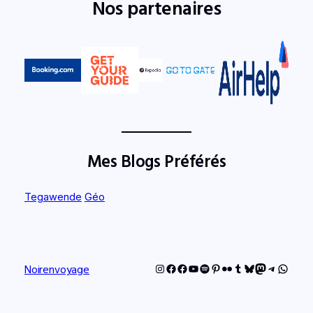
Nos partenaires
Mes Blogs Préférés
Tegawende
Géo
Instagram
Facebook
Facebook
YouTube
Spotify
Pinterest
Flickr
Tumblr
Bluesky
Mastodon
Telegram
Whats
Noirenvoyage