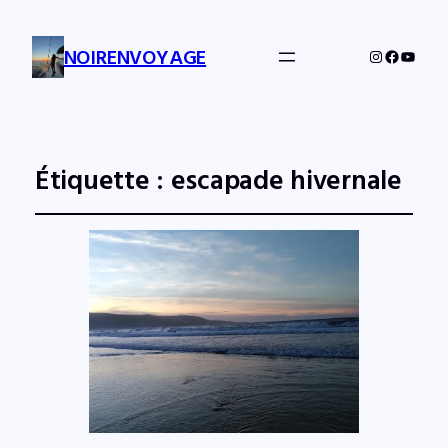
NOIRENVOYAGE
Instagram
Facebo
YouTu
Étiquette :
escapade hivernale