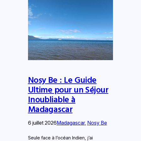
Nosy Be : Le Guide
Ultime pour un Séjour
Inoubliable à
Madagascar
6 juillet 2026
Madagascar
, 
Nosy Be
Seule face à l’océan Indien, j’ai