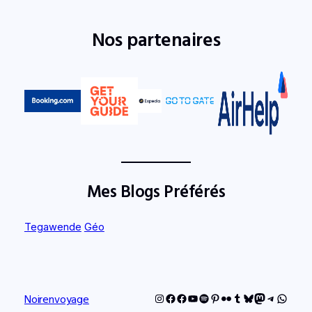
Nos partenaires
Mes Blogs Préférés
Tegawende
Géo
Instagram
Facebook
Facebook
YouTube
Spotify
Pinterest
Flickr
Tumblr
Bluesky
Mastodon
Telegram
Whats
Noirenvoyage