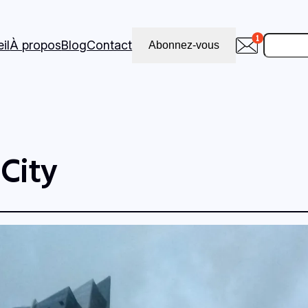
Recher
il
À propos
Blog
Contact
Abonnez-vous
City