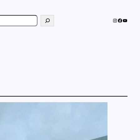
cher
Instagram
Faceboo
YouTub