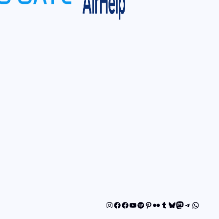
Instagram
Facebook
Facebook
YouTube
Spotify
Pinterest
Flickr
Tumblr
Bluesky
Mastodon
Telegram
WhatsA