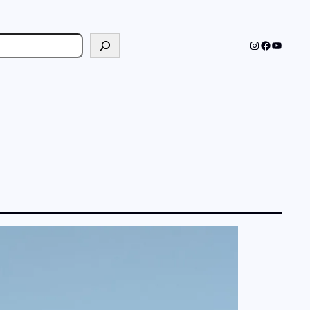
cher
Instagram
Faceboo
YouTub