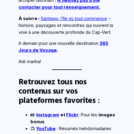
archipel fascinant !
N´hésitez pas à me
contacter pour tout renseignement.
À suivre :
Santiago, l’île où tout commence
–
histoire, paysages et rencontres qui ouvrent la
voie à une découverte profonde du Cap-Vert.
A demain pour une nouvelle destination
365
Jours de Voyage
.
Até manha!
Retrouvez tous nos
contenus sur vos
plateformes favorites
:
📸
Instagram
et
Flickr
: Pour les
images
bonus
.
📺
YouTube
: Résumés hebdomadaires