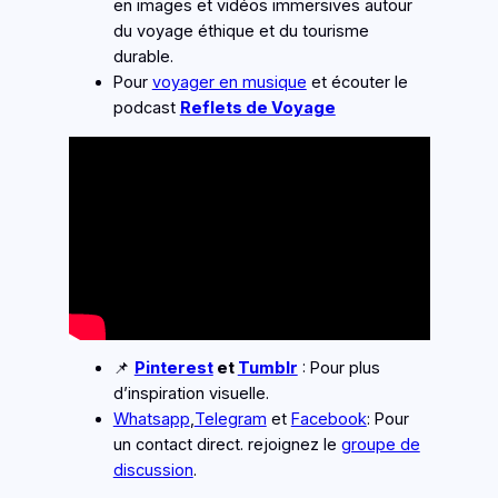
en images et vidéos immersives autour
du
voyage éthique
et du
tourisme
durable
.
Pour
voyager en musique
et écouter le
podcast
Reflets de Voyage
📌
Pinterest
et
Tumblr
: Pour plus
d’inspiration visuelle.
Whatsapp
,
Telegram
et
Facebook
: Pour
un contact direct. rejoignez le
groupe de
discussion
.