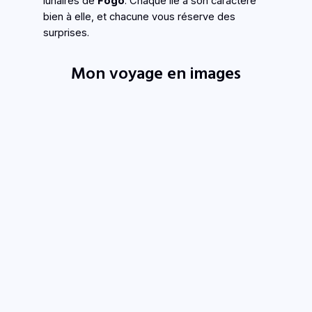
lunaires de
Fogo
. Chaque île a son caractère
bien à elle, et chacune vous réserve des
surprises.
Mon voyage en images
N
V