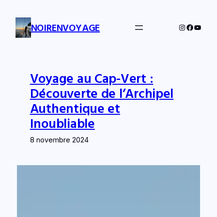
Aller
au
NOIRENVOYAGE
Instagram
Facebo
YouTu
contenu
Voyage au Cap-Vert :
Recevez gratuitement le rituel du voyageur zen
Découverte de l’Archipel
Authentique et
Inoubliable
8 novembre 2024
Telecharger