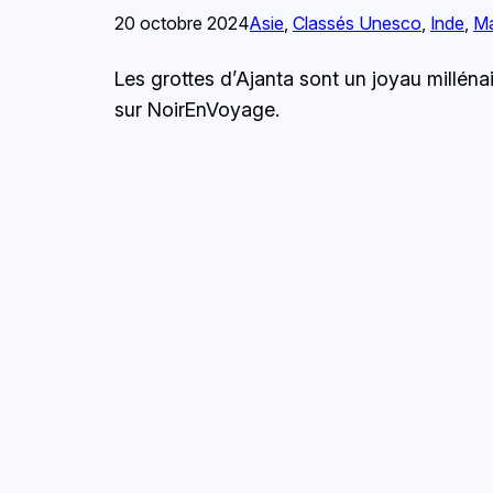
20 octobre 2024
Asie
, 
Classés Unesco
, 
Inde
, 
Ma
Les grottes d’Ajanta sont un joyau millénai
sur NoirEnVoyage.