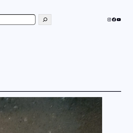
cher
Instagram
Faceboo
YouTub