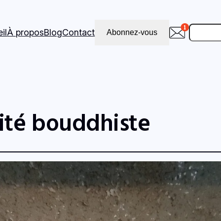
Recher
il
À propos
Blog
Contact
Abonnez-vous
lité bouddhiste