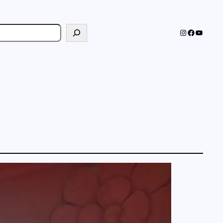
cher
Instagram
Faceboo
YouTub