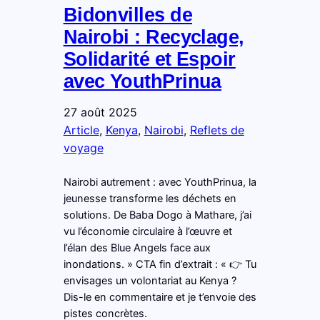
Bidonvilles de
Nairobi : Recyclage,
Solidarité et Espoir
avec YouthPrinua
27 août 2025
Article
, 
Kenya
, 
Nairobi
, 
Reflets de
voyage
Nairobi autrement : avec YouthPrinua, la
jeunesse transforme les déchets en
solutions. De Baba Dogo à Mathare, j’ai
vu l’économie circulaire à l’œuvre et
l’élan des Blue Angels face aux
inondations. » CTA fin d’extrait : « 👉 Tu
envisages un volontariat au Kenya ?
Dis-le en commentaire et je t’envoie des
pistes concrètes.