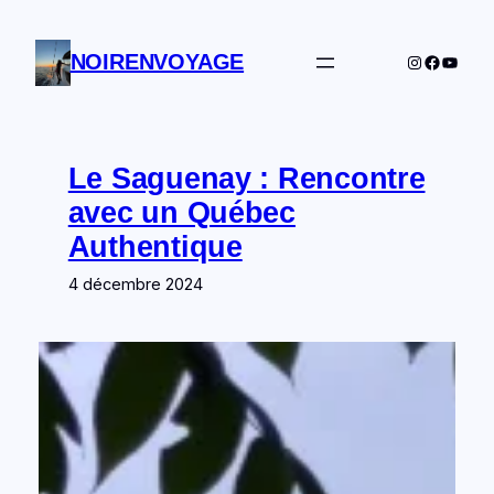
Aller
au
NOIRENVOYAGE
Instagram
Facebo
YouTu
contenu
Le Saguenay : Rencontre
Recevez gratuitement le rituel du voyageur zen
avec un Québec
Authentique
4 décembre 2024
Telecharger