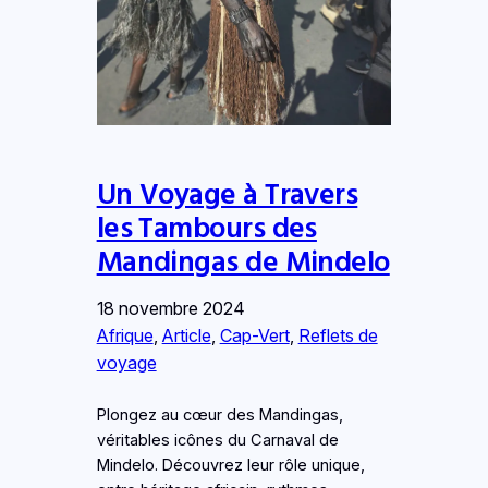
Un Voyage à Travers
les Tambours des
Mandingas de Mindelo
18 novembre 2024
Afrique
, 
Article
, 
Cap-Vert
, 
Reflets de
voyage
Plongez au cœur des Mandingas,
véritables icônes du Carnaval de
Mindelo. Découvrez leur rôle unique,