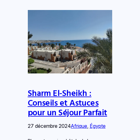
Sharm El-Sheikh :
Conseils et Astuces
pour un Séjour Parfait
27 décembre 2024
Afrique
, 
Égypte