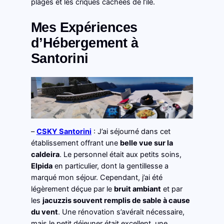
plages et les criques cachées de l’île.
Mes Expériences
d’Hébergement à
Santorini
–
CSKY Santorini
: J’ai séjourné dans cet
établissement offrant une
belle vue sur la
caldeira
. Le personnel était aux petits soins,
Elpida
en particulier, dont la gentillesse a
marqué mon séjour. Cependant, j’ai été
légèrement déçue par le
bruit ambiant
et par
les
jacuzzis souvent remplis de sable à cause
du vent
. Une rénovation s’avérait nécessaire,
mais le petit déjeuner était excellent, une