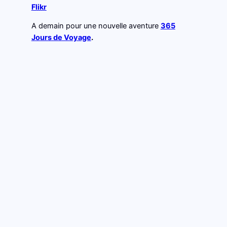
Flikr
A demain pour une nouvelle aventure
365
Jours de Voyage
.
Merci d’avoir lu cet
article, Reçois