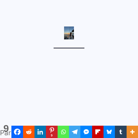
9
Partages
9