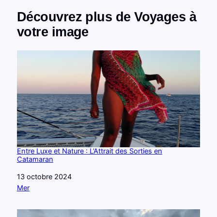
Découvrez plus de Voyages à
votre image
Entre Luxe et Nature : L’Attrait des Sorties en
Catamaran
Date
13 octobre 2024
Par rapport à
Mer