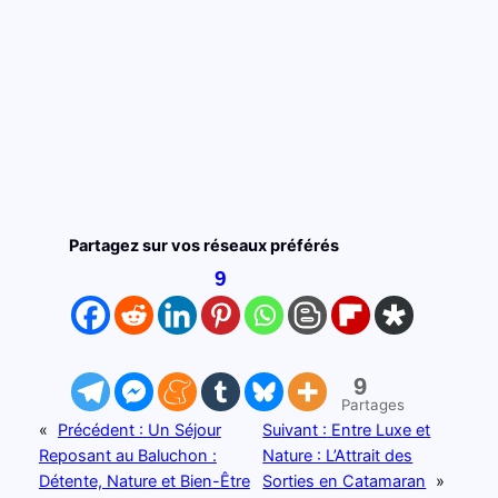
📥 OUI, JE VEUX LE GUIDE !
Je hais les spams : votre adresse email ne sera jamais cédée ni
revendue. En vous inscrivant ici, vous recevrez des articles, vidéos, offres
commerciales, podcasts et autres conseils pour vous aider à Voyager
autrement et tout ce qui peut vous y aider directement ou
indirectement. Voir mentions légales complètes en bas de page. Vous
pouvez vous désabonner à tout instant.
Partagez sur vos réseaux préférés
9
9
Partages
«
Précédent :
Un Séjour
Suivant :
Entre Luxe et
Reposant au Baluchon :
Nature : L’Attrait des
Détente, Nature et Bien-Être
Sorties en Catamaran
»