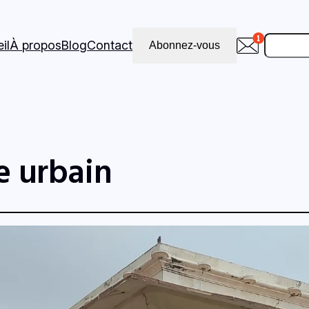
Recher
il
À propos
Blog
Contact
Abonnez-vous
e urbain