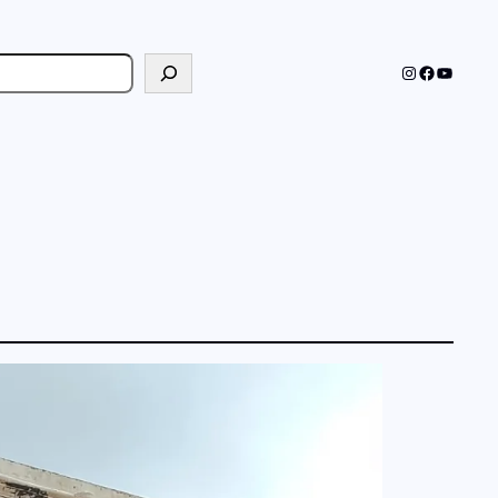
cher
Instagram
Faceboo
YouTub