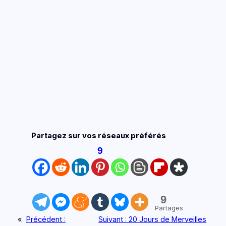
📥 OUI, JE VEUX LE GUIDE !
Je hais les spams : votre adresse email ne sera jamais cédée ni
revendue. En vous inscrivant ici, vous recevrez des articles, vidéos,
offres commerciales, podcasts et autres conseils pour vous aider à
Voyager autrement et tout ce qui peut vous y aider directement ou
indirectement. Voir mentions légales complètes en bas de page. Vous
pouvez vous désabonner à tout instant.
Partagez sur vos réseaux préférés
9
9
Partages
«
Précédent :
Suivant :
20 Jours de Merveilles