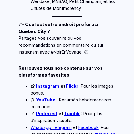
Wendake, MNBAQ, Petit Champlain, et les
Chutes de Montmorency.
👉
Quel est votre endroit préféré à
Québec City ?
Partagez vos souvenirs ou vos
recommandations en commentaire ou sur
Instagram avec #NoirEnVoyage. 😊
Retrouvez tous nos contenus sur vos
plateformes favorites
:
📸
Instagram
et
Flickr
: Pour les images
bonus.
📺
YouTube
: Résumés hebdomadaires
en images.
📌
Pinterest
et
Tumblr
: Pour plus
d’inspiration visuelle.
Whatsapp
,
Telegram
et
Facebook
: Pour