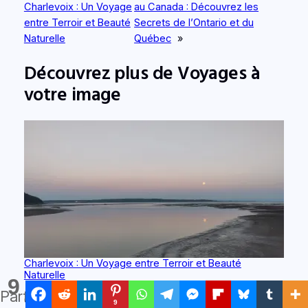
Charlevoix : Un Voyage
au Canada : Découvrez les
entre Terroir et Beauté
Secrets de l’Ontario et du
Naturelle
Québec
»
Découvrez plus de Voyages à
votre image
Charlevoix : Un Voyage entre Terroir et Beauté
Naturelle
9
Partages
Date
6 décembre 2024
9