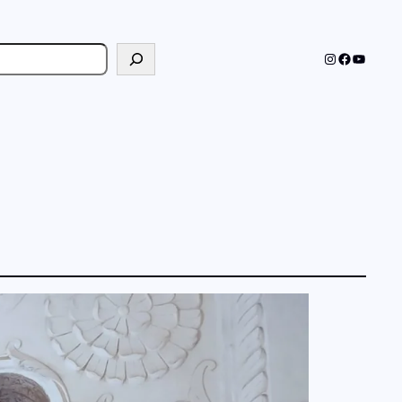
cher
Instagram
Faceboo
YouTub