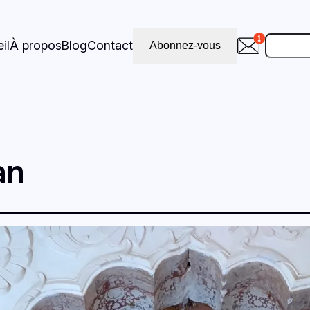
Recher
il
À propos
Blog
Contact
Abonnez-vous
an