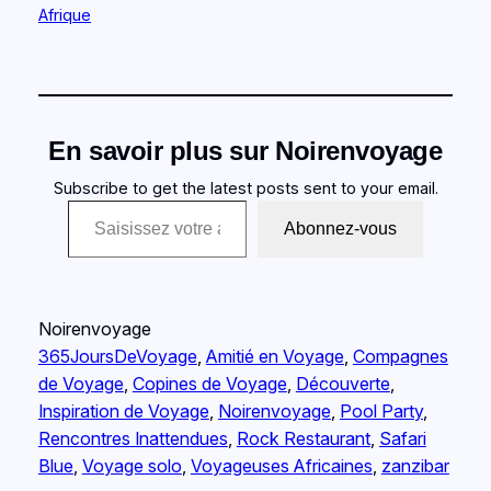
Par rapport à
Afrique
En savoir plus sur Noirenvoyage
Subscribe to get the latest posts sent to your email.
Saisissez votre adresse e-mail…
Abonnez-vous
Noirenvoyage
365JoursDeVoyage
, 
Amitié en Voyage
, 
Compagnes
de Voyage
, 
Copines de Voyage
, 
Découverte
, 
Inspiration de Voyage
, 
Noirenvoyage
, 
Pool Party
, 
Rencontres Inattendues
, 
Rock Restaurant
, 
Safari
Blue
, 
Voyage solo
, 
Voyageuses Africaines
, 
zanzibar