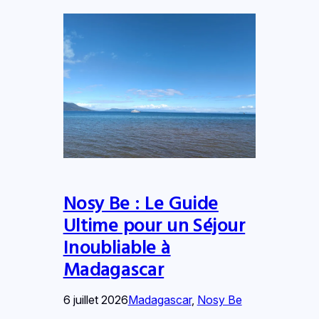
Nosy Be : Le Guide
Ultime pour un Séjour
Inoubliable à
Madagascar
6 juillet 2026
Madagascar
, 
Nosy Be