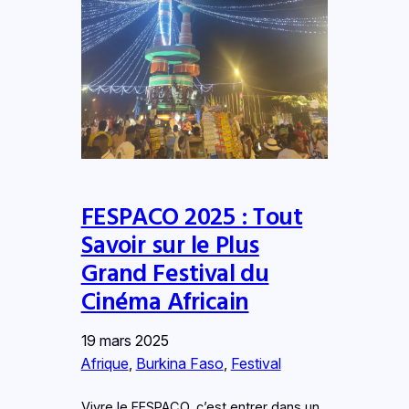
FESPACO 2025 : Tout
Savoir sur le Plus
Grand Festival du
Cinéma Africain
19 mars 2025
Afrique
, 
Burkina Faso
, 
Festival
Vivre le FESPACO, c’est entrer dans un