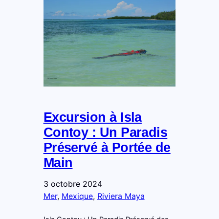
Excursion à Isla
Contoy : Un Paradis
Préservé à Portée de
Main
3 octobre 2024
Mer
, 
Mexique
, 
Riviera Maya