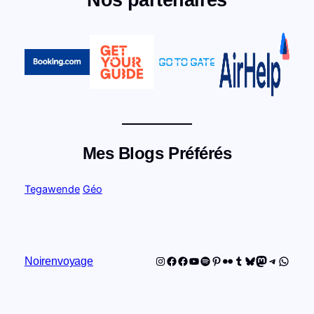
Mes Blogs Préférés
Tegawende
Géo
Instagram
Facebook
Facebook
YouTube
Spotify
Pinterest
Flickr
Tumblr
Bluesky
Mastodon
Telegra
Whats
Noirenvoyage