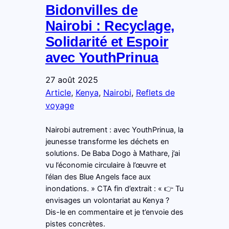
Bidonvilles de
Nairobi : Recyclage,
Solidarité et Espoir
avec YouthPrinua
27 août 2025
Article
, 
Kenya
, 
Nairobi
, 
Reflets de
voyage
Nairobi autrement : avec YouthPrinua, la
jeunesse transforme les déchets en
solutions. De Baba Dogo à Mathare, j’ai
vu l’économie circulaire à l’œuvre et
l’élan des Blue Angels face aux
inondations. » CTA fin d’extrait : « 👉 Tu
envisages un volontariat au Kenya ?
Dis-le en commentaire et je t’envoie des
pistes concrètes.