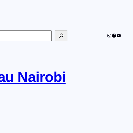
echercher
Instagram
Faceboo
YouTub
au Nairobi