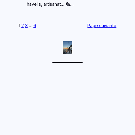
havelis, artisanat… 🎭…
1
2
3
…
6
Page suivante