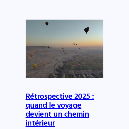
Rétrospective 2025 :
quand le voyage
devient un chemin
intérieur