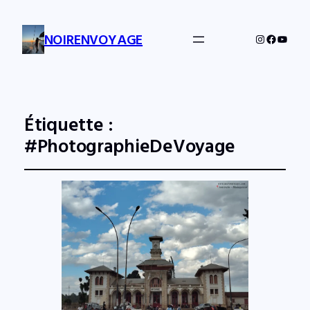
NOIRENVOYAGE
Instagram
Facebo
YouTu
Étiquette :
#PhotographieDeVoyage