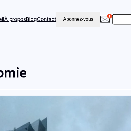
Recher
il
À propos
Blog
Contact
Abonnez-vous
omie