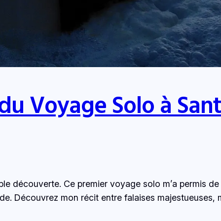
du Voyage Solo à Santo
table découverte. Ce premier voyage solo m’a permis 
nde. Découvrez mon récit entre falaises majestueuses, m