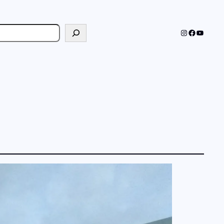
cher
Instagram
Faceboo
YouTub