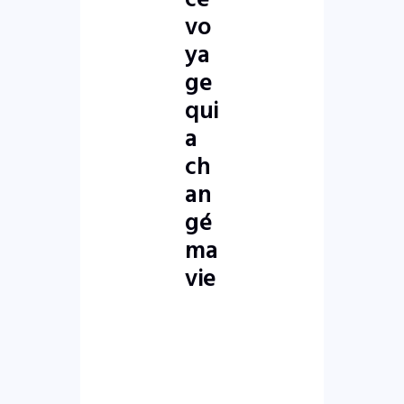
vo
ya
ge
qui
a
ch
an
gé
ma
vie