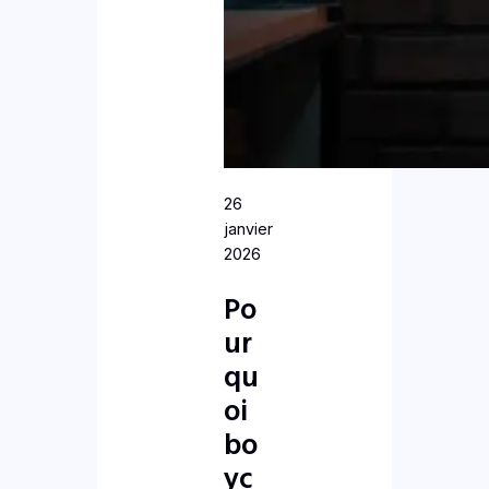
26
janvier
2026
Po
ur
qu
oi
bo
yc