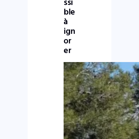
ssi
ble
à
ign
or
er