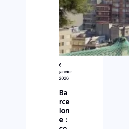
6
janvier
2026
Ba
rce
lon
e :
ce