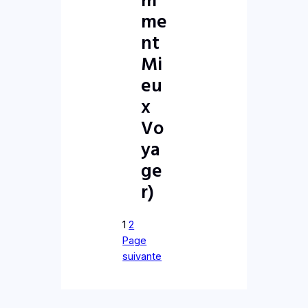
me
nt
Mi
eu
x
Vo
ya
ge
r)
1
2
Page
suivante